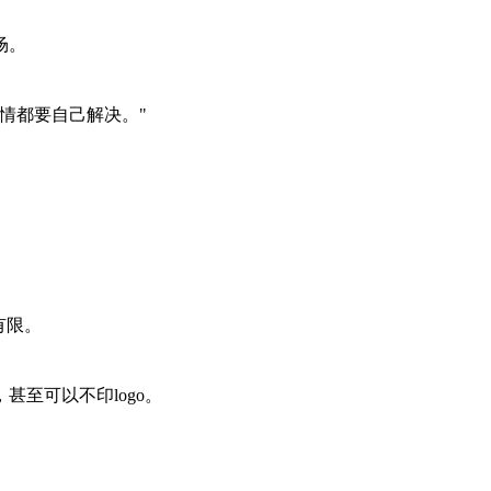
场。
情都要自己解决。"
有限。
至可以不印logo。