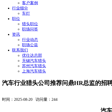
客户案例
行业细分
车灯
职位
猎头职位
职场问答
资讯
行业动态
职场公益
联系我们
优仕达总部
无锡汽车猎头
苏州汽车猎头
上海汽车猎头
汽车行业猎头公司推荐问鼎HR总监的招
时间：2025-08-20 访问量：
244
汽