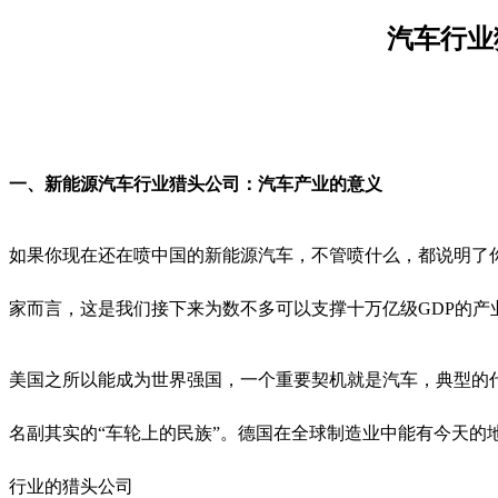
汽车行业
一、新能源汽车行业猎头公司：汽车产业的意义
如果你现在还在喷中国的新能源汽车，不管喷什么，都说明了
家而言，这是我们接下来为数不多可以支撑十万亿级GDP的
美国之所以能成为世界强国，一个重要契机就是汽车，典型的
名副其实的“车轮上的民族”。德国在全球制造业中能有今天
行业的猎头公司