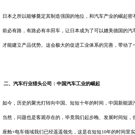
日本之所以能够奠定其制造强国的地位，和汽车产业的崛起密
前必有路，有路必有丰田车，让日本成为了可以媲美德国的汽
才能建立产品优势。这会极大的促进工业体系的完善，带动了
二、汽车行业猎头公司：
中国汽车工业的崛起
如今，历史的聚光灯转向中国。短短十年的时间，中国新能源
当然，问题也是客观存在的，毕竟我们起步晚、发展时间短，
座舱+电车领域我们已经遥遥领先，这是在短短10年的时间里