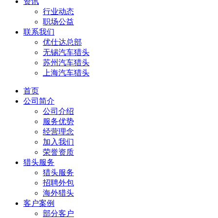
资讯
行业动态
职场公益
联系我们
优仕达总部
无锡汽车猎头
苏州汽车猎头
上海汽车猎头
首页
公司简介
公司介绍
服务优势
经营理念
加入我们
荣誉资质
猎头服务
猎头服务
招聘外包
海外猎头
客户案例
部分客户