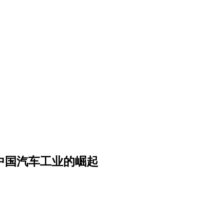
 中国汽车工业的崛起