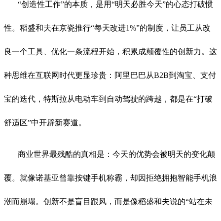
“创造性工作”的本质，是用“明天必胜今天”的心态打破惯
性。稻盛和夫在京瓷推行“每天改进1%”的制度，让员工从改
良一个工具、优化一条流程开始，积累成颠覆性的创新力。这
种思维在互联网时代更显珍贵：阿里巴巴从B2B到淘宝、支付
宝的迭代，特斯拉从电动车到自动驾驶的跨越，都是在“打破
舒适区”中开辟新赛道。
商业世界最残酷的真相是：今天的优势会被明天的变化颠
覆。就像诺基亚曾靠按键手机称霸，却因拒绝拥抱智能手机浪
潮而崩塌。创新不是盲目跟风，而是像稻盛和夫说的“站在未