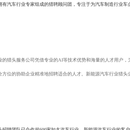
拥有汽车行业专家组成的猎聘顾问团，专注于为汽车制造行业车
业的猎头服务公司凭借
专业的
AI等技术优势和海量
的
人才用户
，
全方位的协助
企业精准地
招聘适合的人才
。
新能源汽车行业猎头
头招聘团队已合作超
600家
知名汽车
行业、新能源汽车行业
的客户