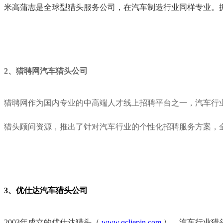
米高蒲志是全球型猎头服务公司，在汽车制造行业同样专业。
2、
猎聘
网汽车猎头公司
猎聘
网
作为国内
专业
的
中高端人才线上
招聘平台
之一
，汽车行
猎头顾问资源，
推出了针对汽车行业的
个性化
招聘
服务
方案，
3、优仕达汽车猎头公司
2003年成立的优仕达猎头（
www.qcliepin.com
），汽车行业猎