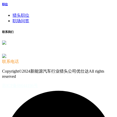
职位
猎头职位
职场问答
联系我们
联系电话
Copyright©2024新能源汽车行业猎头公司优仕达All rights
reserved
苏ICP备09044196号